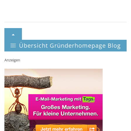
Übersicht Gründerhomepage Blog
Anzeigen