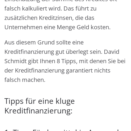
falsch kalkuliert wird. Das führt zu
zusätzlichen Kreditzinsen, die das
Unternehmen eine Menge Geld kosten.
Aus diesem Grund sollte eine
Kreditfinanzierung gut überlegt sein. David
Schmidt gibt Ihnen 8 Tipps, mit denen Sie bei
der Kreditfinanzierung garantiert nichts
falsch machen.
Tipps für eine kluge
Kreditfinanzierung: